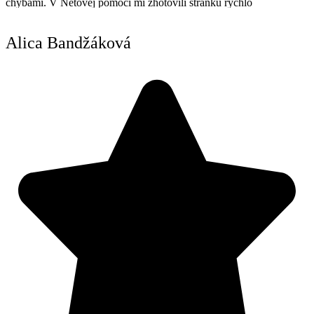
chybami. V Netovej pomoci mi zhotovili stránku rýchlo
Alica Bandžáková